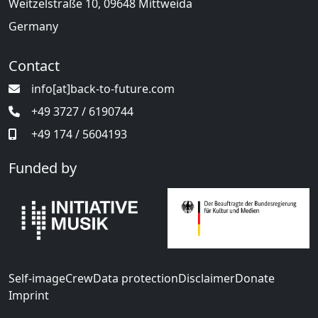
Weitzelstraße 10, 09648 Mittweida
Germany
Contact
info[at]back-to-future.com
+49 3727 / 6190744
+49 174 / 5604193
Funded by
Self-image
Crew
Data protection
Disclaimer
Donate
Imprint