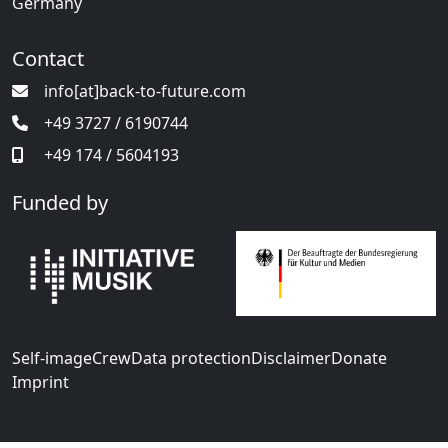
Germany
Contact
info[at]back-to-future.com
+49 3727 / 6190744
+49 174 / 5604193
Funded by
Self-image
Crew
Data protection
Disclaimer
Donate
Imprint