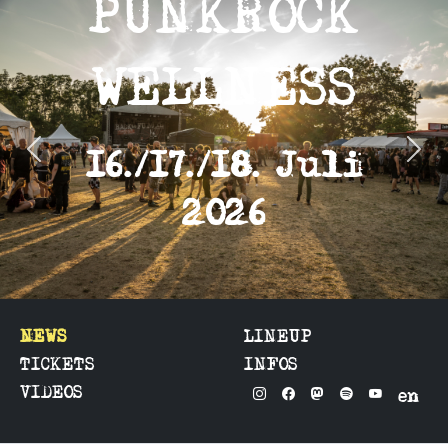
PUNKROCK
WELLNESS
Previous
Next
16./17./18. Juli
2026
NEWS
LINEUP
TICKETS
INFOS
VIDEOS
en